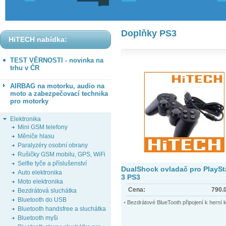
Doplňky PS3
HiTECH nabídka:
TEST VĚRNOSTI - novinka na
trhu v ČR
AIRBAG na motorku, audio na
moto a zabezpečovací technika
pro motorky
Elektronika
Mini GSM telefony
Měniče hlasu
Paralyzéry osobní obrany
Rušičky GSM mobilu, GPS, WiFi
Selfie tyče a příslušenství
DualShock ovladač pro PlaySt
Auto elektronika
3 PS3
Moto elektronika
Cena:
790.
Bezdrátová sluchátka
Bluetooth do USB
◦ Bezdrátové BlueTooth připojení k herní k
Bluetooth handsfree a sluchátka
Bluetooth myši