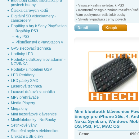
Bluetooth stereo sluchátka pro
poslech hudby
◦ Vysoce kvalitní ovladač k PS3
◦ Komfortní design a známé rozložení tlač
Čtečka čárových kódů
Vám poskytnou realistické pocity
Digitální SD videokamery -
◦ Skvěle vypadající černý povrch
camcordery
◦ Vibrační funkce podporované DualShoc
Doplňky a hry k Sony PlayStation
Detail
Koupit
◦ Možnost single mode
Doplňky PS3
◦ Ergonomický design pro optimální manip
Hry PS3
◦ Stabilní konstrukce
Příslušenství k PlayStation 4
GPS sledovací technika
Hodinky LED
Hodinky s dálkovým ovládáním -
NOVINKA
Hodinky s mobilem GSM
LED Perlátory
LED pásky SMD
Laserová technika
Luxusní drátová sluchátka
MP3 přehrávače
Media Playery
Megafony
Mini bluetooth klávesnice Po
Mini bezdrátové klávesnice
Energy pro iPhone 3Gs, 4, And
MiniNotebooky - NetBooky
Nokia Symbian, Windows Mobi
Setinkové váhy
OS, PS3, PC, MAC OS
Sluneční brýle s elektronikou
Cena:
690.
Unikátní USB disky