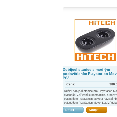
Dobíjecí stanice s modrým
podsvětlením Playstation Mov
PS3
Cena:
380.
Duální nabíjecí stanice pro Playstation M
ovladače. Zařízení je kompatibilní s poh
ovladačem PlayStation Move a navigační
ovladačem PlayStation Move. Nabízí dok
způsob, jak stylově nabíjet pohybové ovl
Detail
Koupit
PlayStation Move.