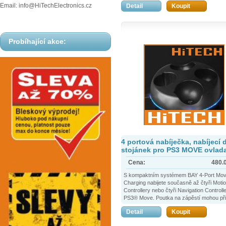
Email: info@HiTechElectronics.cz
Detail
Koupit
vše je perfektně uklizené.
4. Měkké polstrování stojanu dá konzoli ne
ochranu
5. USB napájení nabíječe buď z konzole 
sítě 220v.
Probíhající akce:
6. Vysoce kvalitní 3v1 stojan pro Sony PS
konzoli.
4 portová nabíječka, nabíjecí 
stojánek pro PS3 MOVE ovlad
Cena:
480.
S kompaktním systémem BAY 4-Port Mo
Charging nabijete současně až čtyři Moti
Controllery nebo čtyři Navigation Controll
PS3® Move. Poutka na zápěstí mohou při
zůstat na controllerech. Obsluha je velice
Detail
Koupit
snadná: stačí nasadit controller a proces 
začne, praktické LED diody Vás informují