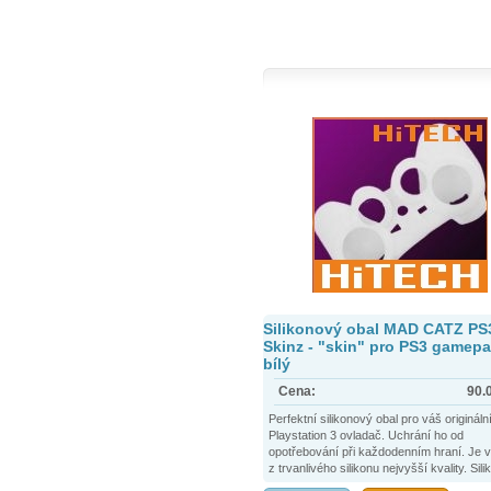
technologií HDMI.
Silikonový obal MAD CATZ PS
Skinz - "skin" pro PS3 gamepa
bílý
Cena:
90.
Perfektní silikonový obal pro váš originál
Playstation 3 ovladač. Uchrání ho od
opotřebování při každodenním hraní. Je 
z trvanlivého silikonu nejvyšší kvality. Sili
příjemný na úchop a ovladač v něm vypa