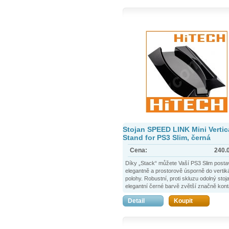
Stojan SPEED LINK Mini Vertic
Stand for PS3 Slim, černá
Cena:
240.
Díky „Stack“ můžete Vaší PS3 Slim postav
elegantně a prostorově úsporně do vertiká
polohy. Robustní, proti skluzu odolný stoj
elegantní černé barvě zvětší značně kont
plochu konzole a umožní tak její absolutn
Detail
Koupit
bezpečné postavení. Sametově hebká sp
vrstva chrání kryt proti poškrábání. Stojan
designově přizpůsoben PS3 Slim a velice
k ní ladí.