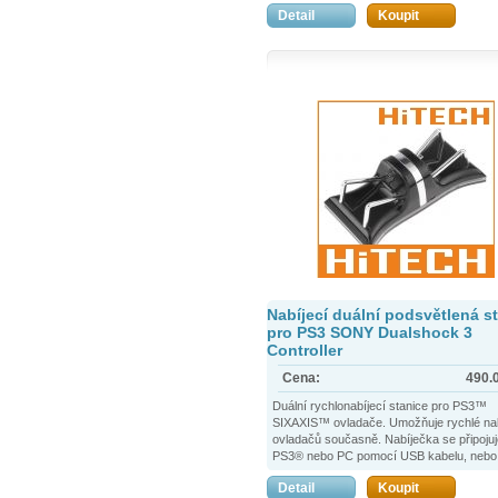
Detail
Koupit
Nabíjecí duální podsvětlená s
pro PS3 SONY Dualshock 3
Controller
Cena:
490.
Duální rychlonabíjecí stanice pro PS3™
SIXAXIS™ ovladače. Umožňuje rychlé nab
ovladačů současně. Nabíječka se připojuj
PS3® nebo PC pomocí USB kabelu, nebo
prostřednictvím 220 V napájecího zdroje 
Detail
Koupit
do rozvodné sítě.