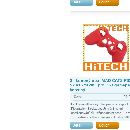
Detail
Koupit
exkluzivně.
Silikonový obal MAD CATZ PS
Skinz - "skin" pro PS3 gamepa
červený
Cena:
90.
Perfektní silikonový obal pro váš originál
Playstation 3 ovladač. Uchrání ho od
opotřebování při každodenním hraní. Je 
z trvanlivého silikonu nejvyšší kvality. Sili
příjemný na úchop a ovladač v něm vypa
Detail
Koupit
exkluzivně.