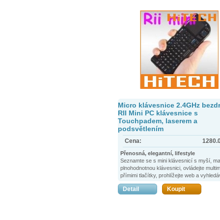
Micro klávesnice 2.4GHz bezd
RII Mini PC klávesnice s
Touchpadem, laserem a
podsvětlením
Cena:
1280.
Přenosná, elegantní, lifestyle
Seznamte se s mini klávesnicí s myší, ma
plnohodnotnou klávesnici, ovládejte multi
přímimi tlačítky, prohlížejte web a vyhledá
text, chatujte na ICQ nebo na Facebooku 
Detail
Koupit
jste museli opustit váši pohovku.