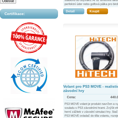
perfektní úder nebo golfová pálka pro birdi
3 rozšíření zvýší realismus mnoha sport
Detail
Koupit
PS3 Move her a vytvoří tím perfektní iluzi
Certifikace:
ještě více zábavy z hraní, aniž byly ome
funkce ovladače Motion Controller. Použití
jednoduché: vložte jednoduše ovladač Mo
Controller do držáku a připojte požadova
nástavec. Pro přepravu se dají nástavce 
snadno a rychle odstranit a lze je úsporně 
Volant pro PS3 MOVE - realisti
závodní hry
Cena:
440.
PS3 MOVE volant je produkt navržen a vy
souladu s PS3 závodními hrami. Zvýšit ef
herní zážitek v závodní simulaci hry. Stačí
PS3 MOVE ovladač do těla volantu, rozeje