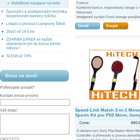
Vodotěsné navigace na moto
Funkce:
Komfortní funkce, ergonomický design s 
Špionážní a protišpionážní technika,
klávesami
bezpečnostní kamery, rušičky
Inteligentní systém řízení energie pomáhá 
baterii tím se životnost baterie prodlouží 
Létající a plovoucí Lampiony Štěstí
Detail
Koupit
50% než u podobných výrobků.
Integrovaná Li-ion baterie, podpora USB n
Zboží od 18-ti let
ZDARMA DÁREK ke každé
objednávce jen do konce tohoto
měsíce !
SLEVA až 70%
Dotaz na zboží:
Potřebujete poradit?
Kontakt (email prosím):
Speed-Link Match 3-in-1 Move
Váš dotaz:
Sports Kit pro PS3 Move, čern
Cena:
880.
S nástavci pro Sony PlayStation Move Mo
Controller si přenesete tu pravou atmosfé
stadionu do obýváku. Ať už tenisová rake