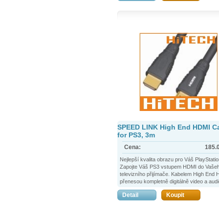
SPEED LINK High End HDMI C
for PS3, 3m
Cena:
185.
Nejlepší kvalita obrazu pro Váš PlayStatio
Zapojte Váš PS3 vstupem HDMI do Vaše
televizního přijímače. Kabelem High End
přenesou kompletně digitálně video a audi
Díky 24 karátů pozlaceným přípojům, jádr
Detail
Koupit
vysoce kvalitní mědi a vysoce kvalitně
zpracovaného opláštění s magnetickým s
je zaručen přenos bez zpoždění. Užijte si
fantastickou kvalitu zvuku a videa s video