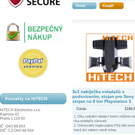
závodní hru a pak si už jen užívat. Všec
Detail
Koupit
ovládací prvky na PS3 ovladači MOVE js
přístupné.
3v1 nabíječka ovladačů s
podsvícením, stojan pro Sony
Kontakty na HiTECH:
stojan na 8 her Playstation 3
Cena:
1190.
HiTECH Electronics s.r.o.
Kaprova 42
1. Díky unikátní nabíjecí funkci můžete na
Praha 1 110 00
dva ovladače zároveň.
2. Univerzální stojan pojme PS3 slim konzo
IČ: O4O 88 654
která tím zabere méně místa.
DIČ: CZ O4O 88 654
3. Pojme 8 her, které jsou pohodlně dosaž