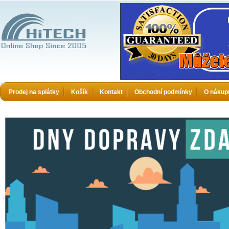
HiTECH electronics
Prodej na splátky
Košík
Kontakt
Obchodní podmínky
O nákup