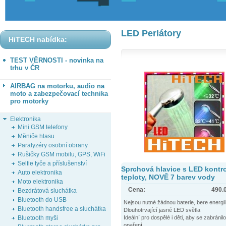
LED Perlátory
HiTECH nabídka:
TEST VĚRNOSTI - novinka na
trhu v ČR
AIRBAG na motorku, audio na
moto a zabezpečovací technika
pro motorky
Elektronika
Mini GSM telefony
Měniče hlasu
Paralyzéry osobní obrany
Rušičky GSM mobilu, GPS, WiFi
Selfie tyče a příslušenství
Sprchová hlavice s LED kontr
Auto elektronika
teploty, NOVĚ 7 barev vody
Moto elektronika
Cena:
490.
Bezdrátová sluchátka
Bluetooth do USB
Nejsou nutné žádnou baterie, bere energi
Bluetooth handsfree a sluchátka
Dlouhotrvající jasné LED světla
Ideální pro dospělé i děti, aby se zabránilo
Bluetooth myši
opaření