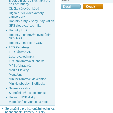
Bluetooth stereo sluchátka pro
poslech hudby
Detail
Koupit
Čtečka čárových kódů
Digitální SD videokamery -
camcordery
Doplňky a hry k Sony PlayStation
GPS sledovací technika
Hodinky LED
Hodinky s dálkovým ovládáním -
NOVINKA
Hodinky s mobilem GSM
LED Perlátory
LED pásky SMD
Laserová technika
Luxusní drátová sluchátka
MP3 přehrávače
Media Playery
Megafony
Mini bezdrátové klávesnice
MiniNotebooky - NetBooky
Setinkové váhy
Sluneční brýle s elektronikou
Unikátní USB disky
Vodotěsné navigace na moto
Špionážní a protišpionážní technika,
bezpečnostní kamery, rušičky