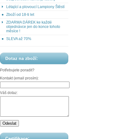
Létající a plovoucí Lampiony Štěstí
Zboží od 18-ti let
ZDARMA DÁREK ke každé
objednávce jen do konce tohoto
měsíce !
SLEVA až 70%
Dotaz na zboží:
Potřebujete poradit?
Kontakt (email prosím):
Váš dotaz:
Certifikace: