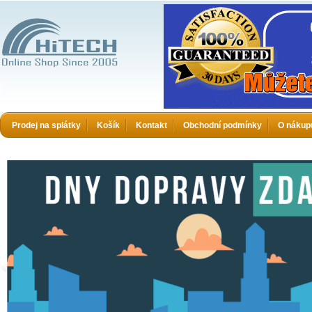
HiTECH electronics
Prodej na splátky
Košík
Kontakt
Obchodní podmínky
O nákup