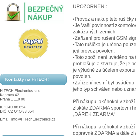
UPOZORNĚNÍ:
•Provoz a nákup této rušičky
•Je Vaší povinností zkontrolo
zakázaných zemích.
•Zařízení pro rušení GSM sig
•Tato rušička je určena pouz
její provoz povolen.
•Toto zboží není uváděno na
prohlašuje a stvrzuje, že je 
je výlučně za účelem exportu
povolen.
Kontakty na HiTECH:
•Zařízení nesmí být uváděno 
jeho typ schválen nebo uzná
HiTECH Electronics s.r.o.
Kaprova 42
Praha 1 110 00
Při nákupu jakéhokoliv zbož
IČ: O4O 88 654
získáte ZDARMA sportovní hod
DIČ: CZ O4O 88 654
„DÁREK ZDARMA“
Email: info@HiTechElectronics.cz
Při nákupu jakéhokoliv zbož
dopravné ZDARMA a dále z