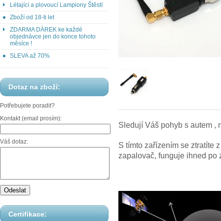
Létající a plovoucí Lampiony Štěstí
Zboží od 18-ti let
ZDARMA DÁREK ke každé
objednávce jen do konce tohoto
měsíce !
SLEVA až 70%
Dotaz na zboží:
Potřebujete poradit?
Kontakt (email prosím):
Sledují Váš pohyb s autem , 
Váš dotaz:
S tímto zařízením se ztratíte
zapalovač, funguje ihned po 
Certifikace: