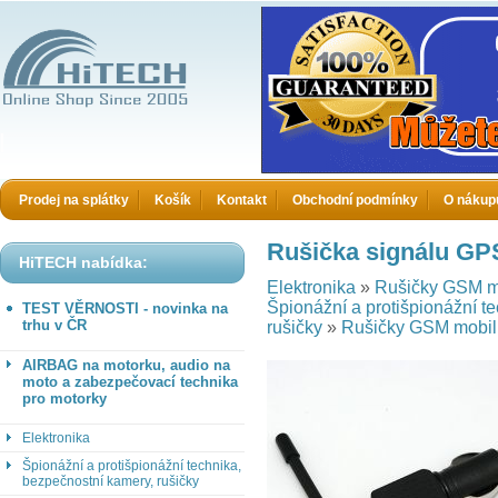
HiTECH electronics
Prodej na splátky
Košík
Kontakt
Obchodní podmínky
O nákup
Rušička signálu GP
HiTECH nabídka:
Elektronika
»
Rušičky GSM m
Špionážní a protišpionážní t
TEST VĚRNOSTI - novinka na
trhu v ČR
rušičky
»
Rušičky GSM mobil
AIRBAG na motorku, audio na
moto a zabezpečovací technika
pro motorky
Elektronika
Špionážní a protišpionážní technika,
bezpečnostní kamery, rušičky