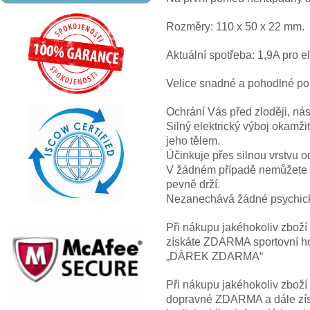
Rozměry: 110 x 50 x 22 mm.
Aktuální spotřeba: 1,9A pro el
Velice snadné a pohodlné po
Ochrání Vás před zloději, nási
Silný elektrický výboj okamži
jeho tělem.
Účinkuje přes silnou vrstvu o
V žádném případě nemůžete ut
pevně drží.
Nezanechává žádné psychické
Při nákupu jakéhokoliv zbož
získáte ZDARMA sportovní hod
„DÁREK ZDARMA“
Při nákupu jakéhokoliv zbož
dopravné ZDARMA a dále z