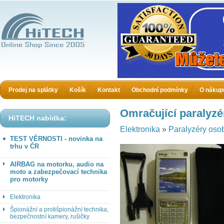
HiTECH electronics
Prodej na splátky
Košík
Kontakt
Obchodní podmínky
O nákup
Omračující paralyzér
HiTECH nabídka:
Elektronika
»
Paralyzéry oso
TEST VĚRNOSTI - novinka na
trhu v ČR
AIRBAG na motorku, audio na
moto a zabezpečovací technika
pro motorky
Elektronika
Špionážní a protišpionážní technika,
bezpečnostní kamery, rušičky