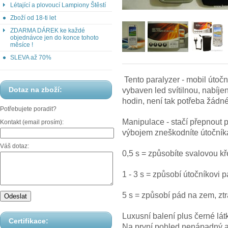
Létající a plovoucí Lampiony Štěstí
Zboží od 18-ti let
ZDARMA DÁREK ke každé
objednávce jen do konce tohoto
měsíce !
SLEVA až 70%
Tento paralyzer - mobil útočn
Dotaz na zboží:
vybaven led svítilnou, nabíj
hodin, není tak potřeba žádné
Potřebujete poradit?
Manipulace - stačí přepnout 
Kontakt (email prosím):
výbojem zneškodníte útočník
Váš dotaz:
0,5 s = způsobíte svalovou kř
1 - 3 s = způsobí útočníkovi 
5 s = způsobí pád na zem, ztr
Luxusní balení plus černé lá
Certifikace:
Na první pohled nenápadný al