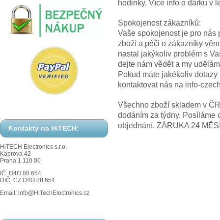
hodinky. Více info o dárku
Spokojenost zákazníků:
Vaše spokojenost je pro nás p
zboží a péči o zákazníky věn
nastal jakýkoliv problém s V
dejte nám vědět a my uděláme
Pokud máte jakékoliv dotazy
kontaktovat nás na info-cze
Všechno zboží skladem v ČR! 
dodáním za týdny. Posíláme 
objednání. ZÁRUKA 24 MĚS
Kontakty na HiTECH:
HiTECH Electronics s.r.o.
Kaprova 42
Praha 1 110 00
IČ: O4O 88 654
DIČ: CZ O4O 88 654
Email: info@HiTechElectronics.cz