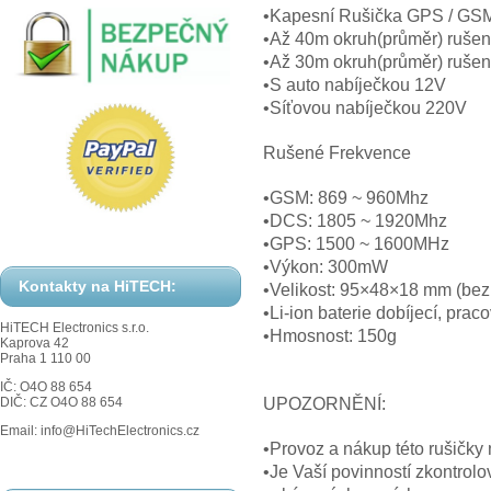
•Kapesní Rušička GPS / GSM
•Až 40m okruh(průměr) ruše
•Až 30m okruh(průměr) ruše
•S auto nabíječkou 12V
•Síťovou nabíječkou 220V
Rušené Frekvence
•GSM: 869 ~ 960Mhz
•DCS: 1805 ~ 1920Mhz
•GPS: 1500 ~ 1600MHz
•Výkon: 300mW
Kontakty na HiTECH:
•Velikost: 95×48×18 mm (bez
•Li-ion baterie dobíjecí, prac
HiTECH Electronics s.r.o.
•Hmosnost: 150g
Kaprova 42
Praha 1 110 00
IČ: O4O 88 654
UPOZORNĚNÍ:
DIČ: CZ O4O 88 654
Email: info@HiTechElectronics.cz
•Provoz a nákup této rušičky
•Je Vaší povinností zkontrolo