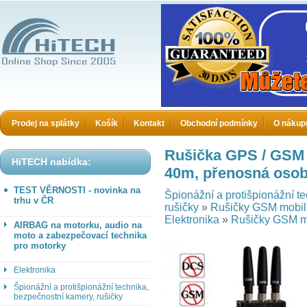
HiTECH electronics
Prodej na splátky
Košík
Kontakt
Obchodní podmínky
O nákup
Rušička GPS / GSM 
HiTECH nabídka:
40m, přenosná osob
TEST VĚRNOSTI - novinka na
Špionážní a protišpionážní t
trhu v ČR
rušičky
»
Rušičky GSM mobil
Elektronika
»
Rušičky GSM m
AIRBAG na motorku, audio na
moto a zabezpečovací technika
pro motorky
Elektronika
Špionážní a protišpionážní technika,
bezpečnostní kamery, rušičky