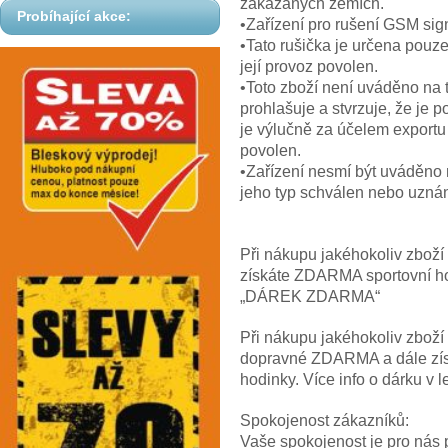
zakázaných zemích.
Probíhající akce:
•Zařízení pro rušení GSM sig
•Tato rušička je určena pouz
její provoz povolen.
•Toto zboží není uváděno na
prohlašuje a stvrzuje, že je 
je výlučně za účelem exportu
povolen.
•Zařízení nesmí být uváděno 
jeho typ schválen nebo uzná
Při nákupu jakéhokoliv zbož
získáte ZDARMA sportovní hod
„DÁREK ZDARMA“
Při nákupu jakéhokoliv zbož
dopravné ZDARMA a dále z
hodinky. Více info o dárku
Spokojenost zákazníků:
Vaše spokojenost je pro nás p