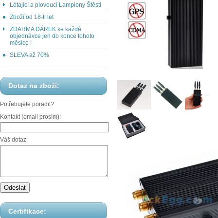
Létající a plovoucí Lampiony Štěstí
Zboží od 18-ti let
ZDARMA DÁREK ke každé
objednávce jen do konce tohoto
měsíce !
SLEVA až 70%
Dotaz na zboží:
Potřebujete poradit?
Kontakt (email prosím):
Váš dotaz:
Certifikace: