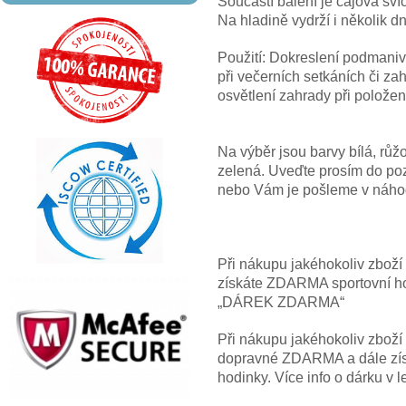
Součástí balení je čajová sví
Na hladině vydrží i několik d
Použití: Dokreslení podmaniv
při večerních setkáních či za
osvětlení zahrady při položen
Na výběr jsou barvy bílá, růžo
zelená. Uveďte prosím do poz
nebo Vám je pošleme v náh
Při nákupu jakéhokoliv zbož
získáte ZDARMA sportovní hod
„DÁREK ZDARMA“
Při nákupu jakéhokoliv zbož
dopravné ZDARMA a dále z
hodinky. Více info o dárku