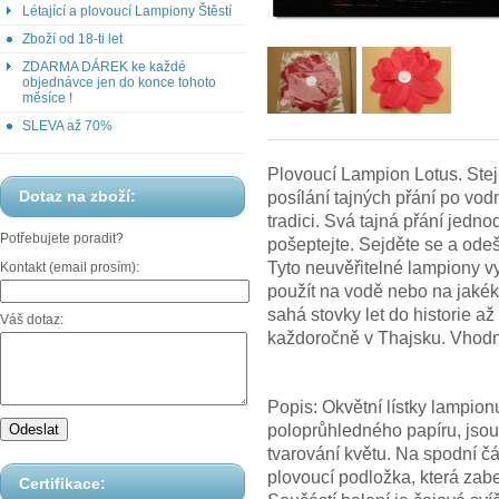
Létající a plovoucí Lampiony Štěstí
Zboží od 18-ti let
ZDARMA DÁREK ke každé
objednávce jen do konce tohoto
měsíce !
SLEVA až 70%
Plovoucí Lampion Lotus. Stej
Dotaz na zboží:
posílání tajných přání po v
tradici. Svá tajná přání jedn
Potřebujete poradit?
pošeptejte. Sejděte se a odeš
Tyto neuvěřitelné lampiony vy
Kontakt (email prosím):
použít na vodě nebo na jakéko
sahá stovky let do historie až
Váš dotaz:
každoročně v Thajsku. Vhodné
Popis: Okvětní lístky lampio
poloprůhledného papíru, jsou
tvarování květu. Na spodní č
plovoucí podložka, která zab
Certifikace: