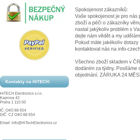
Spokojenost zákazníků:
Vaše spokojenost je pro nás p
zboží a péči o zákazníky věn
nastal jakýkoliv problém s V
dejte nám vědět a my uděláme
Pokud máte jakékoliv dotazy
kontaktovat nás na info-cze
Všechno zboží skladem v ČR! 
dodáním za týdny. Posíláme 
objednání. ZÁRUKA 24 MĚS
Kontakty na HiTECH:
HiTECH Electronics s.r.o.
Kaprova 42
Praha 1 110 00
IČ: O4O 88 654
DIČ: CZ O4O 88 654
Email: info@HiTechElectronics.cz