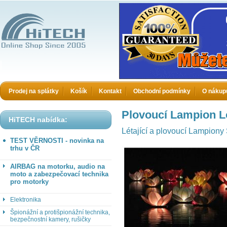
HiTECH electronics
Prodej na splátky
Košík
Kontakt
Obchodní podmínky
O nákup
Plovoucí Lampion Lo
HiTECH nabídka:
Létající a plovoucí Lampiony 
TEST VĚRNOSTI - novinka na
trhu v ČR
AIRBAG na motorku, audio na
moto a zabezpečovací technika
pro motorky
Elektronika
Špionážní a protišpionážní technika,
bezpečnostní kamery, rušičky