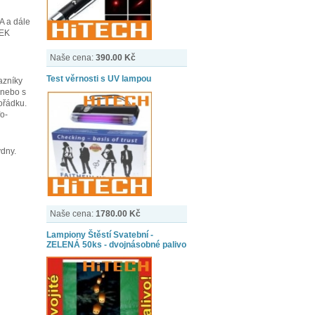
A a dále
REK
Naše cena:
390.00 Kč
Test věrnosti s UV lampou
azníky
 nebo s
ořádku.
o-
ýdny.
Naše cena:
1780.00 Kč
Lampiony Štěstí Svatební -
ZELENÁ 50ks - dvojnásobné palivo