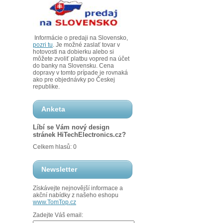
Informácie o predaji na Slovensko,
pozri tu
. Je možné zaslať tovar v
hotovosti na dobierku alebo si
môžete zvoliť platbu vopred na účet
do banky na Slovensku. Cena
dopravy v tomto prípade je rovnaká
ako pre objednávky po Českej
republike.
Anketa
Líbí se Vám nový design
stránek HiTechElectronics.cz?
Celkem hlasů: 0
Newsletter
Získávejte nejnovější informace a
akční nabídky z našeho eshopu
www.TomTop.cz
Zadejte Váš email: