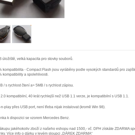
 úložiště, velká kapacita pro stovky souborů.
 kompatibilita - Compact Flash jsou vyráběny podle vysokých standardů pro zajišt
 kompatibility a spolehlivosti.
B / s rychlost čtení a> 5MB / s rychlost zápisu.
2.0 kompatibilní, 40 krát rychlejší než USB 1.1 verze, je kompatibilní s USB 1.1.
-n-play přes USB port, není třeba nijak instalovat (kromě Win 98).
enka k dispozici se vzorem Mercedes Benz.
nákupu jakéhokoliv zboží z našeho eshopu nad 1500,- vč. DPH získáte ZDARMA sp
nky. Více info o dárku v levém sloupci „DÁREK ZDARMA“