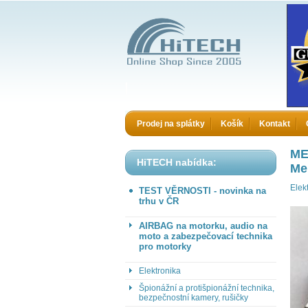
HiTECH electronics
Prodej na splátky
Košík
Kontakt
ME
HiTECH nabídka:
Me
Elek
TEST VĚRNOSTI - novinka na
trhu v ČR
AIRBAG na motorku, audio na
moto a zabezpečovací technika
pro motorky
Elektronika
Špionážní a protišpionážní technika,
bezpečnostní kamery, rušičky