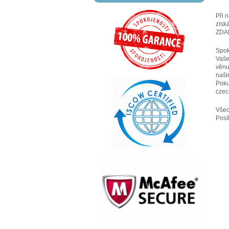
Při 
získ
ZDA
Spok
Vaše
věnu
naši
Poku
czec
Všec
Posí