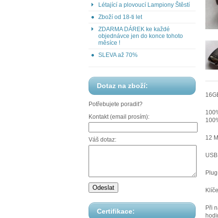
Létající a plovoucí Lampiony Štěstí
Zboží od 18-ti let
ZDARMA DÁREK ke každé
objednávce jen do konce tohoto
měsíce !
SLEVA až 70%
Dotaz na zboží:
16GB
Potřebujete poradit?
100%
Kontakt (email prosím):
100%
12 M
Váš dotaz:
USB 
Plug
Klíč
Při 
Certifikace:
hodi