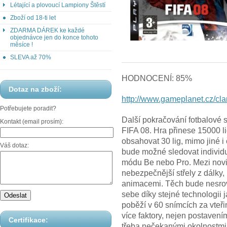
Létající a plovoucí Lampiony Štěstí
Zboží od 18-ti let
ZDARMA DÁREK ke každé
objednávce jen do konce tohoto
měsíce !
SLEVA až 70%
HODNOCENÍ: 85%
Dotaz na zboží:
http://www.gameplanet.cz/cl
Potřebujete poradit?
Další pokračování fotbalové s
Kontakt (email prosím):
FIFA 08. Hra přinese 15000 
obsahovat 30 lig, mimo jiné i
Váš dotaz:
bude možné sledovat individ
módu Be nebo Pro. Mezi nov
nebezpečnější střely z dálky,
animacemi. Těch bude nesrovn
sebe díky stejné technologii
poběží v 60 snímcích za vte
více faktory, nejen postavení
Certifikace:
třeba nečekanými okolnostmi 