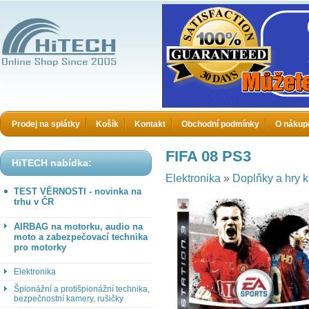
HiTECH electronics
Prodej na splátky
Košík
Kontakt
Obchodní podmínky
O nákup
FIFA 08 PS3
HiTECH nabídka:
Elektronika
»
Doplňky a hry 
TEST VĚRNOSTI - novinka na
trhu v ČR
AIRBAG na motorku, audio na
moto a zabezpečovací technika
pro motorky
Elektronika
Špionážní a protišpionážní technika,
bezpečnostní kamery, rušičky