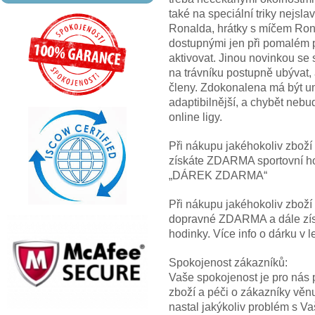
také na speciální triky nejsl
Ronalda, hrátky s míčem Rona
dostupnými jen při pomalém p
aktivovat. Jinou novinkou s
na trávníku postupně ubývat, 
členy. Zdokonalena má být um
adaptibilnější, a chybět neb
online ligy.
Při nákupu jakéhokoliv zbož
získáte ZDARMA sportovní hod
„DÁREK ZDARMA“
Při nákupu jakéhokoliv zbož
dopravné ZDARMA a dále z
hodinky. Více info o dárku
Spokojenost zákazníků:
Vaše spokojenost je pro nás p
zboží a péči o zákazníky věn
nastal jakýkoliv problém s V