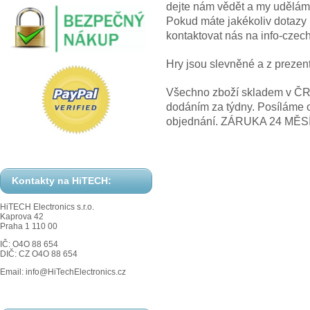
dejte nám vědět a my uděláme
Pokud máte jakékoliv dotazy
kontaktovat nás na info-cze
Hry jsou slevněné a z prezent
Všechno zboží skladem v ČR! 
dodáním za týdny. Posíláme 
objednání. ZÁRUKA 24 MĚS
Kontakty na HiTECH:
HiTECH Electronics s.r.o.
Kaprova 42
Praha 1 110 00
IČ: O4O 88 654
DIČ: CZ O4O 88 654
Email: info@HiTechElectronics.cz