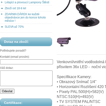
Létající a plovoucí Lampiony Štěstí
Zboží od 18-ti let
ZDARMA DÁREK ke každé
objednávce jen do konce tohoto
měsíce !
SLEVA až 70%
Dotaz na zboží:
Potřebujete poradit?
Kontakt (email prosím):
Venkovní/vnitřní voděodolná
přísvitem 36x LED - noční v
Váš dotaz:
Specifikace Kamery:
• Obrazový Snímač 1/4"
• Horizontalní Rozlišení 420
• Pixely PAL:500(H)×582(V)
NTSC:510(H)×492(V)
• TV SYSTEM PAL/NTSC
Certifikace: