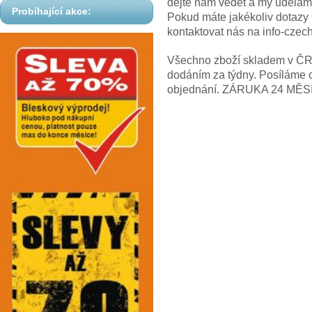
dejte nám vědět a my uděláme
Probíhající akce:
Pokud máte jakékoliv dotazy
kontaktovat nás na info-cze
Všechno zboží skladem v ČR! 
dodáním za týdny. Posíláme 
objednání. ZÁRUKA 24 MĚS