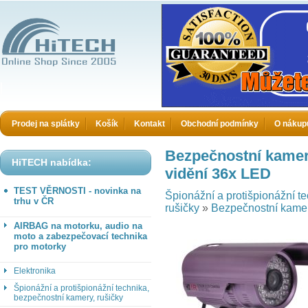
HiTECH electronics
Prodej na splátky
Košík
Kontakt
Obchodní podmínky
O nákup
Bezpečnostní kamer
HiTECH nabídka:
vidění 36x LED
TEST VĚRNOSTI - novinka na
Špionážní a protišpionážní t
trhu v ČR
rušičky
»
Bezpečnostní kamer
AIRBAG na motorku, audio na
moto a zabezpečovací technika
pro motorky
Elektronika
Špionážní a protišpionážní technika,
bezpečnostní kamery, rušičky