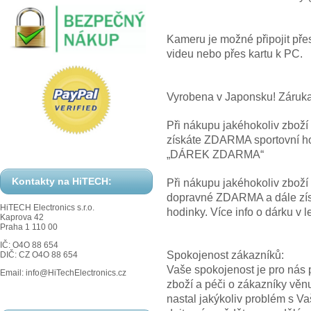
Kameru je možné připojit př
videu nebo přes kartu k PC.
Vyrobena v Japonsku! Záruka
Při nákupu jakéhokoliv zbož
získáte ZDARMA sportovní hod
„DÁREK ZDARMA“
Kontakty na HiTECH:
Při nákupu jakéhokoliv zbož
dopravné ZDARMA a dále z
HiTECH Electronics s.r.o.
hodinky. Více info o dárku
Kaprova 42
Praha 1 110 00
IČ: O4O 88 654
Spokojenost zákazníků:
DIČ: CZ O4O 88 654
Vaše spokojenost je pro nás p
Email: info@HiTechElectronics.cz
zboží a péči o zákazníky věn
nastal jakýkoliv problém s V