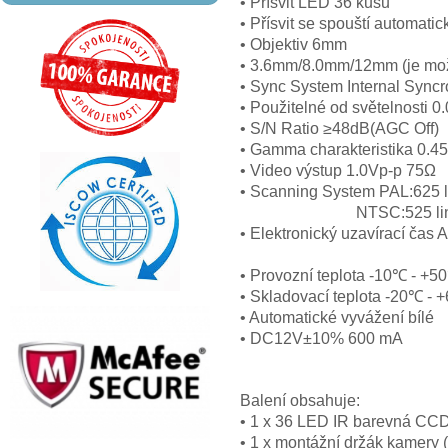
• Přísvit LED 36 kusů
• Přísvit se spouští automatic
• Objektiv 6mm
• 3.6mm/8.0mm/12mm (je mož
• Sync System Internal Syncr
• Použitelné od světelnosti 
• S/N Ratio ≥48dB(AGC Off)
• Gamma charakteristika 0.45
• Video výstup 1.0Vp-p 75Ω
• Scanning System PAL:625 l
NTSC:525 lines 60
• Elektronický uzavírací čas
NTSC 1/60-1
• Provozní teplota -10℃ - 
• Skladovací teplota -20℃ 
• Automatické vyvážení bílé
• DC12V±10% 600 mA
Balení obsahuje:
• 1 x 36 LED IR barevná CC
• 1 x montážní držák kamery